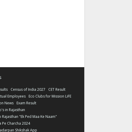
s
sults
Census of India 2027
CET Result
tual Employees
Eco Clubs for Mission LiFE
ion News
Exam Result
b's in Rajasthan
o Rajasthan "Ek Ped Maa Ke Naam"
a Pe Charcha 2024
ladarpan Shikshak App