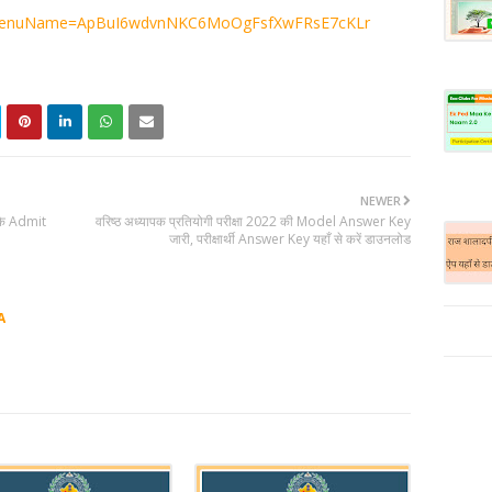
age?menuName=ApBuI6wdvnNKC6MoOgFsfXwFRsE7cKLr
NEWER
 के Admit
वरिष्ठ अध्यापक प्रतियोगी परीक्षा 2022 की Model Answer Key
जारी, परीक्षार्थी Answer Key यहाँ से करें डाउनलोड
A