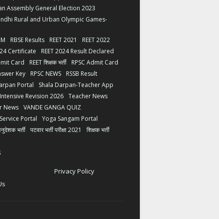
an Assembly General Election 2023
andhi Rural and Urban Olympic Games-
AM
RBSE Results
REET 2021
REET 2022
24 Certificate
REET 2024 Result Declared
mit Card
REET शिक्षक भर्ती
RPSC Admit Card
nswer Key
RPSC NEWS
RSSB Result
arpan Portal
Shala Darpan-Teacher App
 Intensive Revision 2026
Teacher News
er News
VANDE GANGA QUIZ
Service Portal
Yoga Sangam Portal
अनुदेशक भर्ती
पटवार भर्ती परीक्षा 2021
शिक्षक भर्ती
s
Privacy Policy
Us