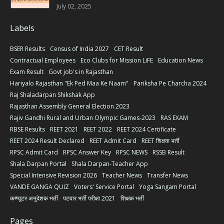
July 02, 2025
Labels
BSER Results
Census of India 2027
CET Result
Contractual Employees
Eco Clubs for Mission LiFE
Education News
Exam Result
Govt job's in Rajasthan
Hariyalo Rajasthan "Ek Ped Maa Ke Naam"
Pariksha Pe Charcha 2024
Raj Shaladarpan Shikshak App
Rajasthan Assembly General Election 2023
Rajiv Gandhi Rural and Urban Olympic Games-2023
RAS EXAM
RBSE Results
REET 2021
REET 2022
REET 2024 Certificate
REET 2024 Result Declared
REET Admit Card
REET शिक्षक भर्ती
RPSC Admit Card
RPSC Answer Key
RPSC NEWS
RSSB Result
Shala Darpan Portal
Shala Darpan-Teacher App
Special Intensive Revision 2026
Teacher News
Transfer News
VANDE GANGA QUIZ
Voters' Service Portal
Yoga Sangam Portal
कम्प्यूटर अनुदेशक भर्ती
पटवार भर्ती परीक्षा 2021
शिक्षक भर्ती
Pages