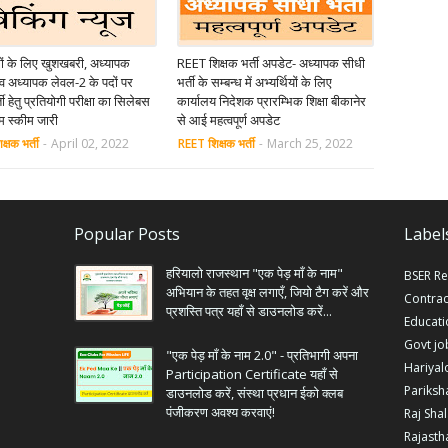
रों के लिए खुशखबरी, अध्यापक
REET शिक्षक भर्ती अपडेट- अध्यापक सीधी
व अध्यापक लेवल-2 के पदों पर
भर्ती के सम्बन्ध में अभ्यर्थियों के लिए
ती हेतु प्रतियोगी परीक्षा का सिलेबस
कार्यालय निदेशक प्रारम्भिक शिक्षा बीकानेर
ाम स्कीम जारी
से आई महत्वपूर्ण अपडेट
्षक भर्ती
-
April 02, 2022
REET शिक्षक भर्ती
-
March 25, 2022
Popular Posts
Label
हरियालो राजस्थान "एक पेड़ माँ के नाम"
BSER Re
अभियान के तहत वृक्ष लगाएँ, जियो टैग करें और
Contrac
प्रशस्ति पत्र यहाँ से डाउनलोड करें...
Educat
Govt jo
"एक पेड़ माँ के नाम 2.0" - प्रतिभागी अपना
Hariyal
Participation Certificate यहाँ से
Pariksh
डाउनलोड करें, संस्था प्रधान ईको क्लब
पंजीकरण अवश्य करवाएं!
Raj Sha
Rajasth