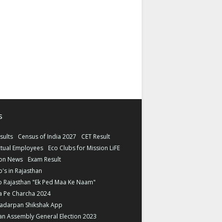
s
sults
Census of India 2027
CET Result
tual Employees
Eco Clubs for Mission LiFE
ion News
Exam Result
b's in Rajasthan
o Rajasthan "Ek Ped Maa Ke Naam"
a Pe Charcha 2024
ladarpan Shikshak App
an Assembly General Election 2023