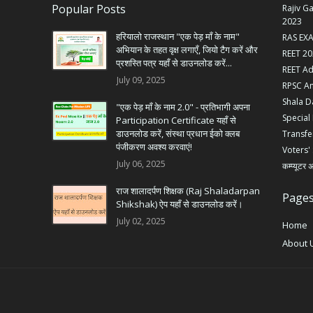
Popular Posts
Rajiv G
2023
हरियालो राजस्थान "एक पेड़ माँ के नाम"
RAS EX
अभियान के तहत वृक्ष लगाएँ, जियो टैग करें और
REET 20
प्रशस्ति पत्र यहाँ से डाउनलोड करें...
REET Ad
July 09, 2025
RPSC A
Shala D
"एक पेड़ माँ के नाम 2.0" - प्रतिभागी अपना
Special
Participation Certificate यहाँ से
डाउनलोड करें, संस्था प्रधान ईको क्लब
Transf
पंजीकरण अवश्य करवाएं!
Voters' 
July 06, 2025
कम्प्यूटर 
राज शालादर्पण शिक्षक (Raj Shaladarpan
Page
Shikshak) ऐप यहाँ से डाउनलोड करें।
July 02, 2025
Home
About 