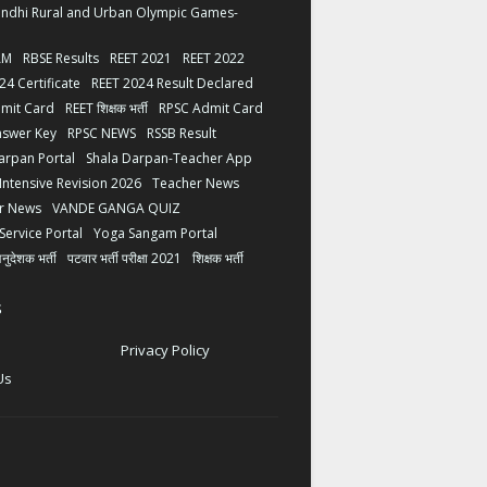
andhi Rural and Urban Olympic Games-
AM
RBSE Results
REET 2021
REET 2022
24 Certificate
REET 2024 Result Declared
mit Card
REET शिक्षक भर्ती
RPSC Admit Card
nswer Key
RPSC NEWS
RSSB Result
arpan Portal
Shala Darpan-Teacher App
 Intensive Revision 2026
Teacher News
er News
VANDE GANGA QUIZ
Service Portal
Yoga Sangam Portal
अनुदेशक भर्ती
पटवार भर्ती परीक्षा 2021
शिक्षक भर्ती
s
Privacy Policy
Us