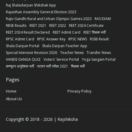
Raj Shaladarpan Shikshak App
Rajasthan Assembly General Election 2023
Rajiv Gandhi Rural and Urban Olympic Games-2023
RAS EXAM
RBSE Results
REET 2021
REET 2022
REET 2024 Certificate
REET 2024 Result Declared
REET Admit Card
REET शिक्षक भर्ती
RPSC Admit Card
RPSC Answer Key
RPSC NEWS
RSSB Result
Shala Darpan Portal
Shala Darpan-Teacher App
Special Intensive Revision 2026
Teacher News
Transfer News
VANDE GANGA QUIZ
Voters' Service Portal
Yoga Sangam Portal
कम्प्यूटर अनुदेशक भर्ती
पटवार भर्ती परीक्षा 2021
शिक्षक भर्ती
Pages
Home
Privacy Policy
About Us
Copyright © 2018 -
2026
| Rajshiksha