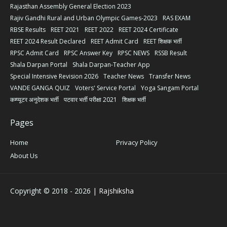
Rajasthan Assembly General Election 2023
Rajiv Gandhi Rural and Urban Olympic Games-2023
RAS EXAM
RBSE Results
REET 2021
REET 2022
REET 2024 Certificate
REET 2024 Result Declared
REET Admit Card
REET शिक्षक भर्ती
RPSC Admit Card
RPSC Answer Key
RPSC NEWS
RSSB Result
Shala Darpan Portal
Shala Darpan-Teacher App
Special Intensive Revision 2026
Teacher News
Transfer News
VANDE GANGA QUIZ
Voters' Service Portal
Yoga Sangam Portal
कम्प्यूटर अनुदेशक भर्ती
पटवार भर्ती परीक्षा 2021
शिक्षक भर्ती
Pages
Home
Privacy Policy
About Us
Copyright © 2018 -
2026
| Rajshiksha