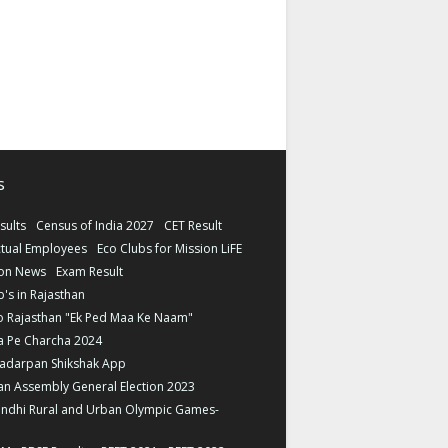
s
sults
Census of India 2027
CET Result
tual Employees
Eco Clubs for Mission LiFE
ion News
Exam Result
b's in Rajasthan
o Rajasthan "Ek Ped Maa Ke Naam"
a Pe Charcha 2024
ladarpan Shikshak App
an Assembly General Election 2023
andhi Rural and Urban Olympic Games-