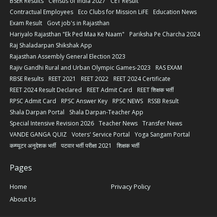
BSER Results
Census of India 2027
CET Result
Contractual Employees
Eco Clubs for Mission LiFE
Education News
Exam Result
Govt job's in Rajasthan
Hariyalo Rajasthan "Ek Ped Maa Ke Naam"
Pariksha Pe Charcha 2024
Raj Shaladarpan Shikshak App
Rajasthan Assembly General Election 2023
Rajiv Gandhi Rural and Urban Olympic Games-2023
RAS EXAM
RBSE Results
REET 2021
REET 2022
REET 2024 Certificate
REET 2024 Result Declared
REET Admit Card
REET शिक्षक भर्ती
RPSC Admit Card
RPSC Answer Key
RPSC NEWS
RSSB Result
Shala Darpan Portal
Shala Darpan-Teacher App
Special Intensive Revision 2026
Teacher News
Transfer News
VANDE GANGA QUIZ
Voters' Service Portal
Yoga Sangam Portal
कम्प्यूटर अनुदेशक भर्ती
पटवार भर्ती परीक्षा 2021
शिक्षक भर्ती
Pages
Home
Privacy Policy
About Us